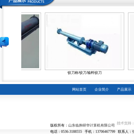
刀/输料铰刀
铰刀称/铰刀/输料铰刀
网站首页
企业简介
产品展示
版权所有：
山东临朐研华计算机有限公司
电话：0536-3188555 手机：13706467799 联系